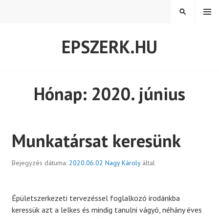
Tovább
MENÜ
KERESÉS
a
tartalomra
EPSZERK.HU
Hónap:
2020. június
Munkatársat keresünk
Bejegyzés dátuma:
2020.06.02
Nagy Károly
által
Épületszerkezeti tervezéssel foglalkozó irodánkba
keressük azt a lelkes és mindig tanulni vágyó, néhány éves