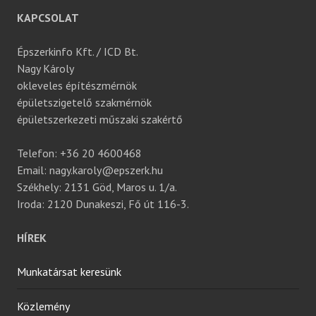
KAPCSOLAT
Épszerkinfo Kft. / ICD Bt.
Nagy Károly
okleveles építészmérnök
épületszigetelő szakmérnök
épületszerkezeti műszaki szakértő
Telefon: +36 20 4600468
Email: nagy.karoly@epszerk.hu
Székhely: 2131 Göd, Maros u. 1/a.
Iroda: 2120 Dunakeszi, Fő út 116-3.
HÍREK
Munkatársat keresünk
Közlemény