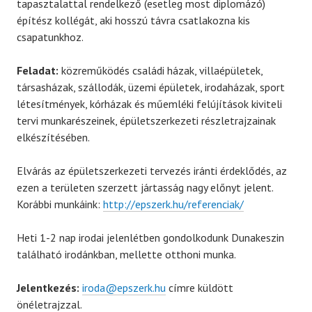
tapasztalattal rendelkező (esetleg most diplomázó)
építész kollégát, aki hosszú távra csatlakozna kis
csapatunkhoz.
Feladat:
közreműködés családi házak, villaépületek,
társasházak, szállodák, üzemi épületek, irodaházak, sport
létesítmények, kórházak és műemléki felújítások kiviteli
tervi munkarészeinek, épületszerkezeti részletrajzainak
elkészítésében.
Elvárás az épületszerkezeti tervezés iránti érdeklődés, az
ezen a területen szerzett jártasság nagy előnyt jelent.
Korábbi munkáink:
http://epszerk.hu/referenciak/
Heti 1-2 nap irodai jelenlétben gondolkodunk Dunakeszin
található irodánkban, mellette otthoni munka.
Jelentkezés:
iroda@epszerk.hu
címre küldött
önéletrajzzal.