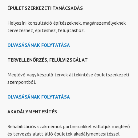
SZAKÉRTÉS
ÉPÜLETSZERKEZETI TANÁCSADÁS
Helyszíni konzultáció építészeknek, magánszemélyeknek
tervezéshez, építéshez, felújításhoz.
ÉPÜLETSZERKEZETI
OLVASÁSÁNAK FOLYTATÁSA
TANÁCSADÁS
TERVELLENŐRZÉS, FELÜLVIZSGÁLAT
Meglévő vagy készülő tervek áttekintése épületszerkezeti
szempontból.
TERVELLENŐRZÉS,
OLVASÁSÁNAK FOLYTATÁSA
FELÜLVIZSGÁLAT
AKADÁLYMENTESÍTÉS
Rehabilitációs szakmérnök partnerünkkel vállaljuk meglévő
és tervezés alatt álló épületek akadálymentesítéssel