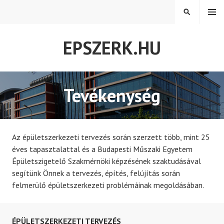
Tovább
MENÜ
KERESÉS
a
tartalomra
EPSZERK.HU
Tevékenység
Az épületszerkezeti tervezés során szerzett több, mint 25
éves tapasztalattal és a Budapesti Műszaki Egyetem
Épületszigetelő Szakmérnöki képzésének szaktudásával
segítünk Önnek a tervezés, építés, felújítás során
felmerülő épületszerkezeti problémáinak megoldásában.
ÉPÜLETSZERKEZETI TERVEZÉS