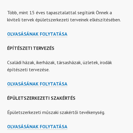
Több, mint 15 éves tapasztalattal segítünk Önnek a
kiviteli tervek épületszerkezeti terveinek elkészítésében.
ÉPÜLETSZERKEZETI
OLVASÁSÁNAK FOLYTATÁSA
TERVEZÉS
ÉPÍTÉSZETI TERVEZÉS
Családi házak, ikerházak, társasházak, üzletek, irodák
építészeti tervezése.
ÉPÍTÉSZETI
OLVASÁSÁNAK FOLYTATÁSA
TERVEZÉS
ÉPÜLETSZERKEZETI SZAKÉRTÉS
Épületszerkezeti műszaki szakértői tevékenység.
ÉPÜLETSZERKEZETI
OLVASÁSÁNAK FOLYTATÁSA