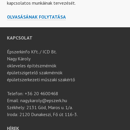
kapcsolatos munkáinak tervezését.
AKADÁLYMENTESÍTÉS
OLVASÁSÁNAK FOLYTATÁSA
KAPCSOLAT
Épszerkinfo Kft. / ICD Bt.
Nagy Károly
okleveles építészmérnök
épületszigetelő szakmérnök
épületszerkezeti műszaki szakértő
Telefon: +36 20 4600468
Email: nagy.karoly@epszerk.hu
Székhely: 2131 Göd, Maros u. 1/a.
Iroda: 2120 Dunakeszi, Fő út 116-3.
HÍREK