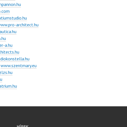
pannon.hu
p.com
tiumstudio.hu
ww.pro-architect.hu
utica.hu
.hu
r-a.hu
hitects.hu
diokonstella.hu
–
www.szentmary.eu
lzs.hu
hu
atrium.hu
HÍREK