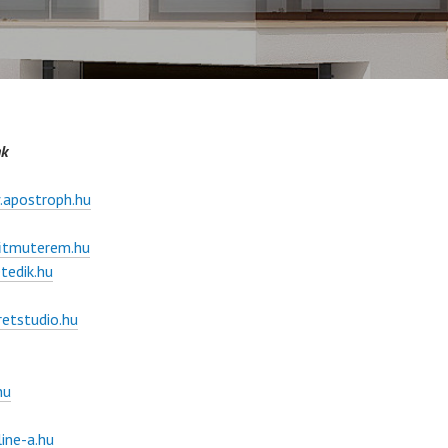
nk
apostroph.hu
itmuterem.hu
edik.hu
etstudio.hu
hu
ine-a.hu