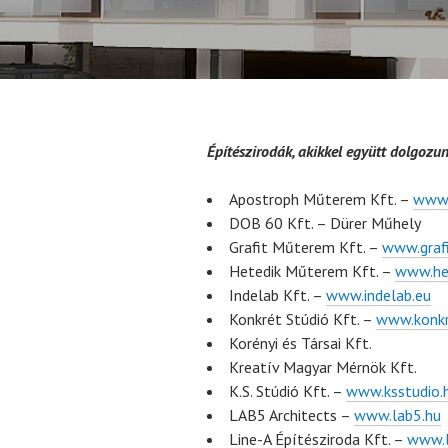
Építészirodák, akikkel együtt dolgozu
Apostroph Műterem Kft. –
www.
DOB 60 Kft. – Dürer Műhely
Grafit Műterem Kft. –
www.graf
Hetedik Műterem Kft. –
www.het
Indelab Kft. –
www.indelab.eu
Konkrét Stúdió Kft. –
www.konkr
Korényi és Társai Kft.
Kreatív Magyar Mérnök Kft.
K.S. Stúdió Kft. –
www.ksstudio.
LAB5 Architects –
www.lab5.hu
Line-A Építésziroda Kft. –
www.l