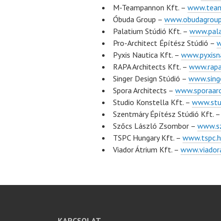
M-Teampannon Kft. –
www.team
Óbuda Group –
www.obudagrou
Palatium Stúdió Kft. –
www.pala
Pro-Architect Építész Stúdió –
w
Pyxis Nautica Kft. –
www.pyxisna
RAPA Architects Kft. –
www.rapa
Singer Design Stúdió –
www.singe
Spora Architects –
www.sporaarc
Studio Konstella Kft. –
www.stu
Szentmáry Építész Stúdió Kft. 
Szőcs László Zsombor –
www.sz
TSPC Hungary Kft. –
www.tspc.
Viador Átrium Kft. –
www.viador
KAPCSOLAT