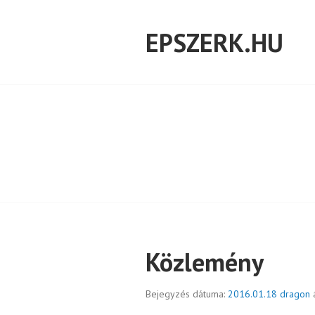
Tovább
a
EPSZERK.HU
tartalomra
Közlemény
Bejegyzés dátuma:
2016.01.18
dragon
á