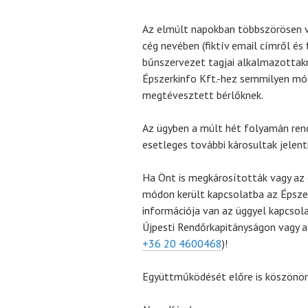
Az elmúlt napokban többszörösen vi
cég nevében (fiktív email címről és 
bűnszervezet tagjai alkalmazottakn
Épszerkinfo Kft.-hez semmilyen mó
megtévesztett bérlőknek.
Az ügyben a múlt hét folyamán rend
esetleges további károsultak jelent
Ha Önt is megkárosították vagy az 
módon került kapcsolatba az Épszer
információja van az üggyel kapcsola
Újpesti Rendőrkapitányságon vagy 
+36 20 4600468
)!
Együttműködését előre is köszönö