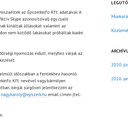
LEGUTÓ
sszaéltek az Épszerkinfo Kft. adataival. A
Munkatá
fiktív Skype azonosítóval) egy csaló
ak kínáltak állásokat valamint az
Közlemé
don nem kötődő lakásokat próbáltak kiadni
ARCHÍV
őrségi nyomozás indult, melyhez várjuk az
kezését.
2020. jú
elmúlt időszakban a fentiekhez hasonló
2016. ja
kinfo Kft. nevével vagy bármilyen
tban, kérjük sürgősen jelentkezzen az
a
nagy.karoly@epszerk.hu
email címen (tel.:
m.