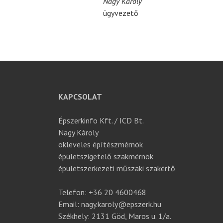
Nagy Károly
ügyvezető
KAPCSOLAT
Épszerkinfo Kft. / ICD Bt.
Nagy Károly
okleveles építészmérnök
épületszigetelő szakmérnök
épületszerkezeti műszaki szakértő
Telefon: +36 20 4600468
Email: nagy.karoly@epszerk.hu
Székhely: 2131 Göd, Maros u. 1/a.