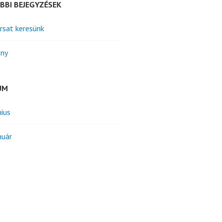
BBI BEJEGYZÉSEK
rsat keresünk
ny
UM
nius
nuár