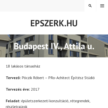
Tovább
MENÜ
KERESÉS
a
tartalomra
EPSZERK.HU
Budapest IV., Attila u.
18 lakásos társasház
Tervező:
Póczik Róbert – PRo-Achitect Építész Stúdió
Tervezés éve:
2017
Feladat:
épületszerkezeti konzultáció, rétegrendek,
részletrajzok