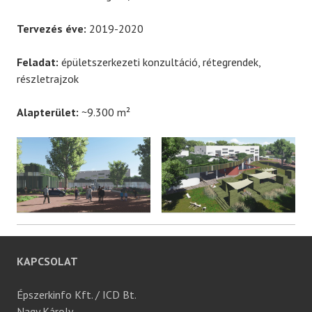
Tervezés éve:
2019-2020
Feladat:
épületszerkezeti konzultáció, rétegrendek,
részletrajzok
Alapterület:
~9.300 m²
KAPCSOLAT
Épszerkinfo Kft. / ICD Bt.
Nagy Károly