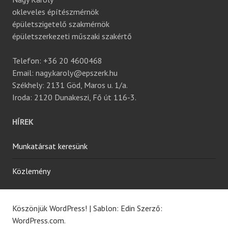
okleveles építészmérnök
épületszigetelő szakmérnök
épületszerkezeti műszaki szakértő
Telefon: +36 20 4600468
Email: nagy.karoly@epszerk.hu
Székhely: 2131 Göd, Maros u. 1/a.
Iroda: 2120 Dunakeszi, Fő út 116-3.
HÍREK
Munkatársat keresünk
Közlemény
Köszönjük WordPress!
|
Sablon: Edin Szerző:
WordPress.com
.