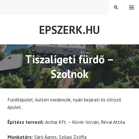
Tovább
MENÜ
KERESÉS
a
tartalomra
EPSZERK.HU
Tiszaligeti fürdő –
Szolnok
Fürdőépület, kültéri medencék, nyári bejárati és öltöző
épület.
Építész tervező:
Archai Kft. – Kövér István, Révai Attila
Munkatárs:
Sáró Ágnes, Szilasi Zsófia