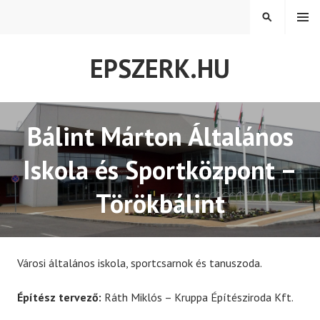
Tovább
MENÜ
KERESÉS
a
tartalomra
EPSZERK.HU
Bálint Márton Általános
Iskola és Sportközpont –
Törökbálint
Városi általános iskola, sportcsarnok és tanuszoda.
Építész tervező:
Ráth Miklós – Kruppa Építésziroda Kft.