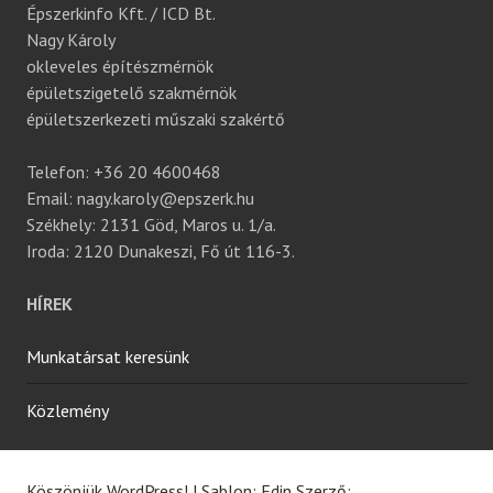
Épszerkinfo Kft. / ICD Bt.
Nagy Károly
okleveles építészmérnök
épületszigetelő szakmérnök
épületszerkezeti műszaki szakértő
Telefon: +36 20 4600468
Email: nagy.karoly@epszerk.hu
Székhely: 2131 Göd, Maros u. 1/a.
Iroda: 2120 Dunakeszi, Fő út 116-3.
HÍREK
Munkatársat keresünk
Közlemény
Köszönjük WordPress!
|
Sablon: Edin Szerző: