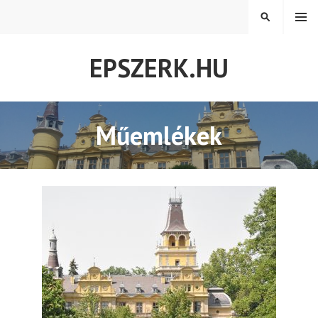
Tovább
MENÜ
KERESÉS
a
tartalomra
EPSZERK.HU
Műemlékek