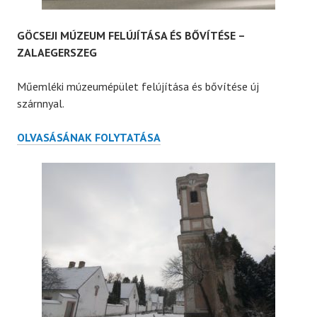
GÖCSEJI MÚZEUM FELÚJÍTÁSA ÉS BŐVÍTÉSE –
ZALAEGERSZEG
Műemléki múzeumépület felújítása és bővítése új
szárnnyal.
GÖCSEJI
OLVASÁSÁNAK FOLYTATÁSA
MÚZEUM
FELÚJÍTÁSA
ÉS
BŐVÍTÉSE
–
ZALAEGERSZEG