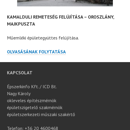
KAMALDULI REMETESÉG FELÚJÍTÁSA – OROSZLÁNY,
MAJKPUSZTA
Műemléki épületegyüttes felújítása.
KAMALDULI
OLVASÁSÁNAK FOLYTATÁSA
REMETESÉG
FELÚJÍTÁSA
–
KAPCSOLAT
OROSZLÁNY,
MAJKPUSZTA
Épszerkinfo Kft. / ICD Bt.
Nagy Károly
okleveles építészmérnök
épületszigetelő szakmérnök
épületszerkezeti műszaki szakértő
Telefon: +36 20 4600468