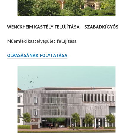
WENCKHEIM KASTÉLY FELÚJÍTÁSA – SZABADKÍGYÓS
Műemléki kastélyépület felújítása.
WENCKHEIM
OLVASÁSÁNAK FOLYTATÁSA
KASTÉLY
FELÚJÍTÁSA
–
SZABADKÍGYÓS