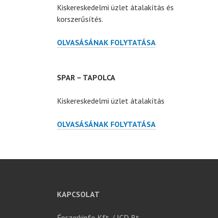
Kiskereskedelmi üzlet átalakítás és
korszerűsítés.
SPAR
OLVASÁSÁNAK FOLYTATÁSA
–
BUDAPEST,
KEREPESI
SPAR – TAPOLCA
ÚT
Kiskereskedelmi üzlet átalakítás
SPAR
OLVASÁSÁNAK FOLYTATÁSA
–
TAPOLCA
KAPCSOLAT
Épszerkinfo Kft. / ICD Bt.