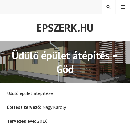
Tovább
MENÜ
KERESÉS
a
tartalomra
EPSZERK.HU
Üdülő épület átépítés –
Göd
Üdülő épület átépítése.
Építész tervező:
Nagy Károly
Tervezés éve:
2016