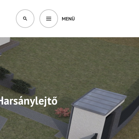
MENÜ
KERESÉS
 Harsánylejtő