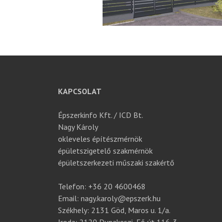
KAPCSOLAT
Épszerkinfo Kft. / ICD Bt.
Nagy Károly
okleveles építészmérnök
épületszigetelő szakmérnök
épületszerkezeti műszaki szakértő
Telefon: +36 20 4600468
Email: nagy.karoly@epszerk.hu
Székhely: 2131 Göd, Maros u. 1/a.