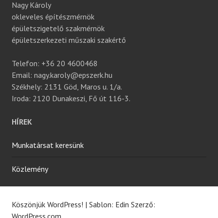
Nagy Károly
okleveles építészmérnök
épületszigetelő szakmérnök
épületszerkezeti műszaki szakértő
Telefon: +36 20 4600468
Email: nagy.karoly@epszerk.hu
Székhely: 2131 Göd, Maros u. 1/a.
Iroda: 2120 Dunakeszi, Fő út 116-3.
HÍREK
Munkatársat keresünk
Közlemény
Köszönjük WordPress!
|
Sablon: Edin Szerző:
WordPress.com
.