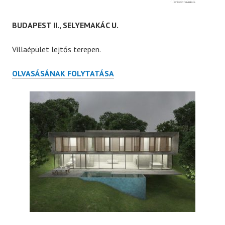
BUDAPEST II., SELYEMAKÁC U.
Villaépület lejtős terepen.
BUDAPEST
OLVASÁSÁNAK FOLYTATÁSA
II.,
SELYEMAKÁC
U.