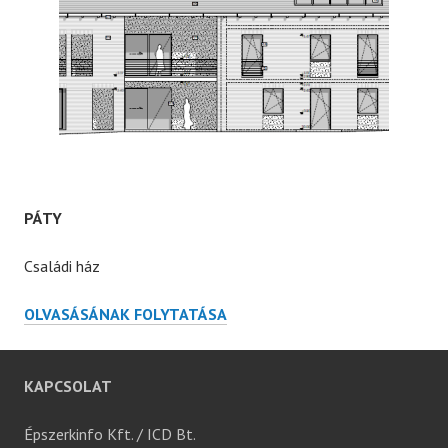
PÁTY
Családi ház
PÁTY
OLVASÁSÁNAK FOLYTATÁSA
KAPCSOLAT
Épszerkinfo Kft. / ICD Bt.