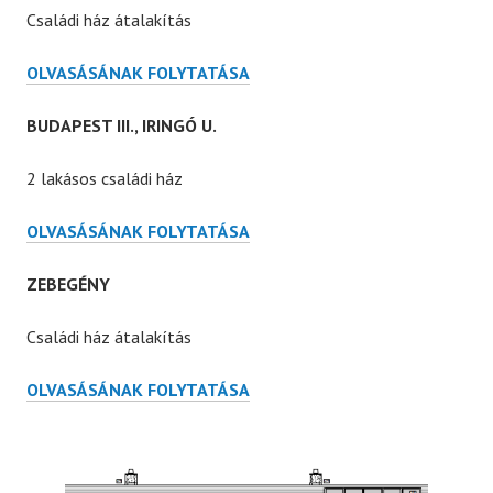
Családi ház átalakítás
BUDAPEST
OLVASÁSÁNAK FOLYTATÁSA
II.,
SZÉHER
BUDAPEST III., IRINGÓ U.
ÚT
2 lakásos családi ház
BUDAPEST
OLVASÁSÁNAK FOLYTATÁSA
III.,
IRINGÓ
ZEBEGÉNY
U.
Családi ház átalakítás
ZEBEGÉNY
OLVASÁSÁNAK FOLYTATÁSA