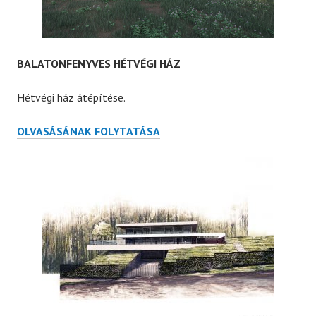
BALATONFENYVES HÉTVÉGI HÁZ
Hétvégi ház átépítése.
BALATONFENYVES
OLVASÁSÁNAK FOLYTATÁSA
HÉTVÉGI
HÁZ