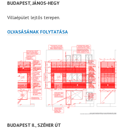
BUDAPEST, JÁNOS-HEGY
Villaépület lejtős terepen.
BUDAPEST,
OLVASÁSÁNAK FOLYTATÁSA
JÁNOS-
HEGY
BUDAPEST II., SZÉHER ÚT